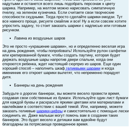
надутыми и останется всего лишь подобрать персонаж к цвету
шарика. Например, на желтом можно нарисовать симпатичную
пчелку, на зеленом кузнечика. Если считаете свои творческие
способности скудными. Тогда просто сделайте шарики-эмодзи. Тут
все намного проще, рисуете смайлик и все! Ну а если совсем хотите
упростить задачу, то стоит заказать шарики с надписью или готовым
рисунком.
Лавина из воздушных шаров
Это не просто «украшение шарами», но и определенно веселая игра
на день рождения, чтобы попробовать! Используйте рулон салфетки
или крепированной бумаги, чтобы создать паутину, которая будет
держать воздушные шары напротив двери спальни, когда они
откроются ребенка, ждет настоящий сюрприз из шаров. Еще один
хороший способ – наполнить шкаф
гелиевыми шарами
и когда
именинник его откроет шарики вылетят, что непременно порадует
дитя.
Баннеры на день рождения
Забудьте о дорогих баннерах, вы можете весело провести время,
создавая свои собственные из бумаги. Используйте один лист бумаги
для каждой буквы и раскрасьте яркими цветами или материалами и
наклейками в соответствии с вашей темой. Или, например, можете
заказать гелиевые
шарики-цифры
и самостоятельно с помощью лески
соединить их. Даже малыши могут помочь вам в создании таких
баннеров. Это будет весело и детишки вам вдвойне будут
благодарны за потрясающе проведенное время.