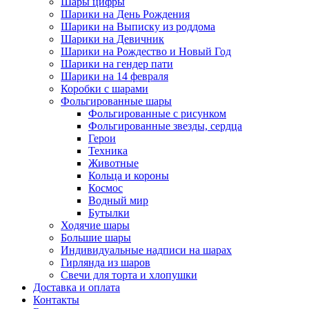
Шары цифры
Шарики на День Рождения
Шарики на Выписку из роддома
Шарики на Девичник
Шарики на Рождество и Новый Год
Шарики на гендер пати
Шарики на 14 февраля
Коробки с шарами
Фольгированные шары
Фольгированные с рисунком
Фольгированные звезды, сердца
Герои
Техника
Животные
Кольца и короны
Космос
Водный мир
Бутылки
Ходячие шары
Большие шары
Индивидуальные надписи на шарах
Гирлянда из шаров
Свечи для торта и хлопушки
Доставка и оплата
Контакты