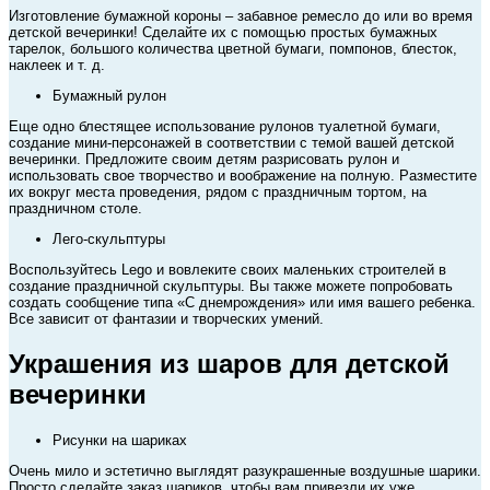
Изготовление бумажной короны – забавное ремесло до или во время
детской вечеринки! Сделайте их с помощью простых бумажных
тарелок, большого количества цветной бумаги, помпонов, блесток,
наклеек и т. д.
Бумажный рулон
Еще одно блестящее использование рулонов туалетной бумаги,
создание мини-персонажей в соответствии с темой вашей детской
вечеринки. Предложите своим детям разрисовать рулон и
использовать свое творчество и воображение на полную. Разместите
их вокруг места проведения, рядом с праздничным тортом, на
праздничном столе.
Лего-скульптуры
Воспользуйтесь Lego и вовлеките своих маленьких строителей в
создание праздничной скульптуры. Вы также можете попробовать
создать сообщение типа «С днемрождения» или имя вашего ребенка.
Все зависит от фантазии и творческих умений.
Украшения из шаров для детской
вечеринки
Рисунки на шариках
Очень мило и эстетично выглядят разукрашенные воздушные шарики.
Просто сделайте заказ шариков, чтобы вам привезли их уже