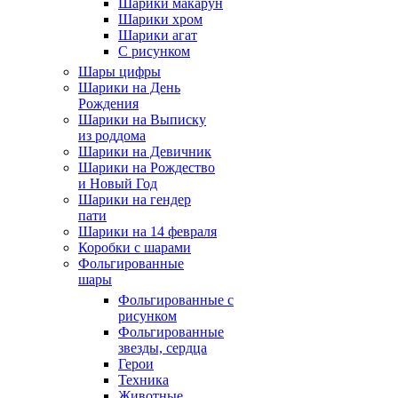
Шарики макарун
Шарики хром
Шарики агат
С рисунком
Шары цифры
Шарики на День
Рождения
Шарики на Выписку
из роддома
Шарики на Девичник
Шарики на Рождество
и Новый Год
Шарики на гендер
пати
Шарики на 14 февраля
Коробки с шарами
Фольгированные
шары
Фольгированные с
рисунком
Фольгированные
звезды, сердца
Герои
Техника
Животные