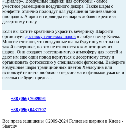
«Триллер». Воздушные шарики для фотозоны - самое
уместное размещение воздушного декора. Также шары с
конфетти отлично подойдут для украшения танцевальной
площадки. А арки и гирлянды из шаров добавят креатива
десертному столу.
Если вы хотите креативно украсить вечеринку Шарсити
организует
доставку гелиевых шаров
в любую точку Киева.
Многие считают, что воздушные шары будут неуместны на
такой вечеринке, но это не относится к композициям из
шаров. Они создают гостеприимную атмосферу для гостей и
дают им еще один повод вернуться к десертному столу и
организовать фотосессию у специальной фотозоны. Выберите
воздушные шары традиционных цветов Хэллоуина или
используйте цвета любимого персонажа из фильмов ужасов и
веселья не будет предела.
+38 (066) 7689091
+38 (096) 0431707
Все права защищены ©2009-2024 Гелиевые шарики в Киеве -
Sharcity