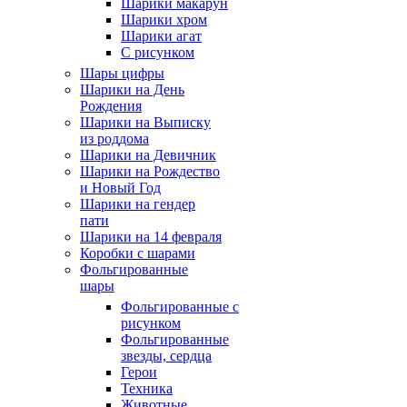
Шарики макарун
Шарики хром
Шарики агат
С рисунком
Шары цифры
Шарики на День
Рождения
Шарики на Выписку
из роддома
Шарики на Девичник
Шарики на Рождество
и Новый Год
Шарики на гендер
пати
Шарики на 14 февраля
Коробки с шарами
Фольгированные
шары
Фольгированные с
рисунком
Фольгированные
звезды, сердца
Герои
Техника
Животные