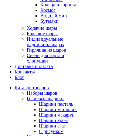
Кольца и короны
Космос
Водный мир
Бутылки
Ходячие шары
Большие шары
Индивидуальные
надписи на шарах
Гирлянда из шаров
Свечи для торта и
хлопушки
Доставка и оплата
Контакты
Блог
Каталог товаров
Наборы шаров
Гелиевые шарики
Шарики пастель
Шарики металлик
Шарики макарун
Шарики хром
Шарики агат
С рисунком