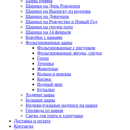
Шары цифры
Шарики на День Рождения
Шарики на Выписку из роддома
Шарики на Девичник
Шарики на Рождество и Новый Год
Шарики на гендер пати
Шарики на 14 февраля
Коробки с шарами
Фольгированные шары
Фольгированные с рисунком
Фольгированные звезды, сердца
Герои
Техника
Животные
Кольца и короны
Космос
Водный мир
Бутылки
Ходячие шары
Большие шары
Индивидуальные надписи на шарах
Гирлянда из шаров
Свечи для торта и хлопушки
Доставка и оплата
Контакты