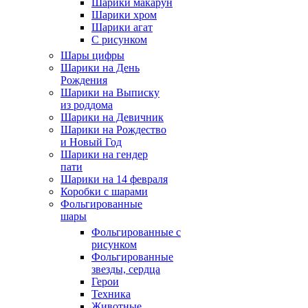
Шарики макарун
Шарики хром
Шарики агат
С рисунком
Шары цифры
Шарики на День
Рождения
Шарики на Выписку
из роддома
Шарики на Девичник
Шарики на Рождество
и Новый Год
Шарики на гендер
пати
Шарики на 14 февраля
Коробки с шарами
Фольгированные
шары
Фольгированные с
рисунком
Фольгированные
звезды, сердца
Герои
Техника
Животные