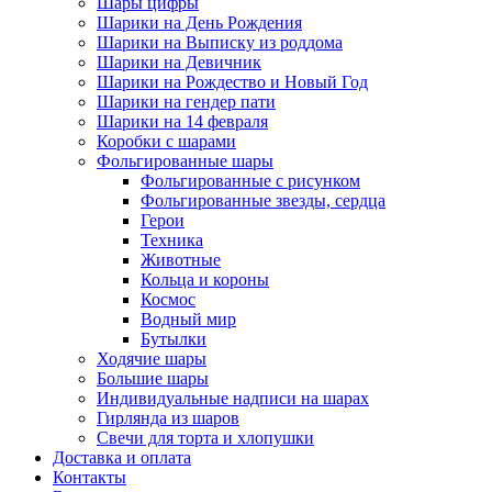
Шары цифры
Шарики на День Рождения
Шарики на Выписку из роддома
Шарики на Девичник
Шарики на Рождество и Новый Год
Шарики на гендер пати
Шарики на 14 февраля
Коробки с шарами
Фольгированные шары
Фольгированные с рисунком
Фольгированные звезды, сердца
Герои
Техника
Животные
Кольца и короны
Космос
Водный мир
Бутылки
Ходячие шары
Большие шары
Индивидуальные надписи на шарах
Гирлянда из шаров
Свечи для торта и хлопушки
Доставка и оплата
Контакты