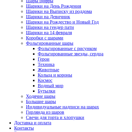
Шары цифры
Шарики на День Рождения
Шарики на Выписку из роддома
Шарики на Девичник
Шарики на Рождество и Новый Год
Шарики на гендер пати
Шарики на 14 февраля
Коробки с шарами
Фольгированные шары
Фольгированные с рисунком
Фольгированные звезды, сердца
Герои
Техника
Животные
Кольца и короны
Космос
Водный мир
Бутылки
Ходячие шары
Большие шары
Индивидуальные надписи на шарах
Гирлянда из шаров
Свечи для торта и хлопушки
Доставка и оплата
Контакты