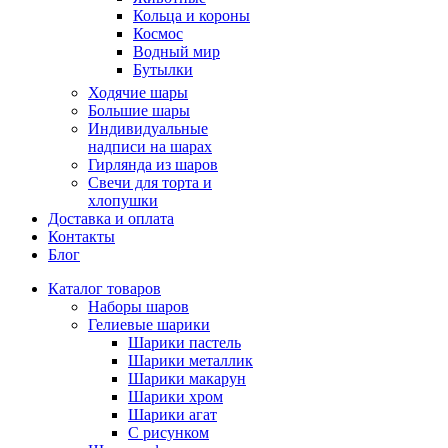
Кольца и короны
Космос
Водный мир
Бутылки
Ходячие шары
Большие шары
Индивидуальные
надписи на шарах
Гирлянда из шаров
Свечи для торта и
хлопушки
Доставка и оплата
Контакты
Блог
Каталог товаров
Наборы шаров
Гелиевые шарики
Шарики пастель
Шарики металлик
Шарики макарун
Шарики хром
Шарики агат
С рисунком