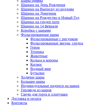
Шары цифры
Шарики на День Рождения
Шарики на Выписку из роддома
Шарики на Девичник
Шарики на Рождество и Новый Год
Шарики на гендер пати
Шарики на 14 февраля
Коробки с шарами
Фольгированные шары
Фольгированные с рисунком
Фольгированные звезды, сердца
Герои
Техника
Животные
Кольца и короны
Космос
Водный мир
Бутылки
Ходячие шары
Большие шары
Индивидуальные надписи на шарах
Гирлянда из шаров
Свечи для торта и хлопушки
Доставка и оплата
Контакты