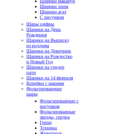
Шарики макарун
Шарики хром
Шарики агат
С рисунком
Шары цифры
Шарики на День
Рождения
Шарики на Выписку
из роддома
Шарики на Девичник
Шарики на Рождество
и Новый Год
Шарики на гендер
пати
Шарики на 14 февраля
Коробки с шарами
Фольгированные
шары
Фольгированные с
рисунком
Фольгированные
звезды, сердца
Герои
Техника
Животные