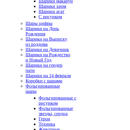
Шарики макарун
Шарики хром
Шарики агат
С рисунком
Шары цифры
Шарики на День
Рождения
Шарики на Выписку
из роддома
Шарики на Девичник
Шарики на Рождество
и Новый Год
Шарики на гендер
пати
Шарики на 14 февраля
Коробки с шарами
Фольгированные
шары
Фольгированные с
рисунком
Фольгированные
звезды, сердца
Герои
Техника
Животные