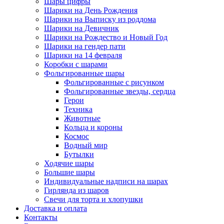
Шары цифры
Шарики на День Рождения
Шарики на Выписку из роддома
Шарики на Девичник
Шарики на Рождество и Новый Год
Шарики на гендер пати
Шарики на 14 февраля
Коробки с шарами
Фольгированные шары
Фольгированные с рисунком
Фольгированные звезды, сердца
Герои
Техника
Животные
Кольца и короны
Космос
Водный мир
Бутылки
Ходячие шары
Большие шары
Индивидуальные надписи на шарах
Гирлянда из шаров
Свечи для торта и хлопушки
Доставка и оплата
Контакты