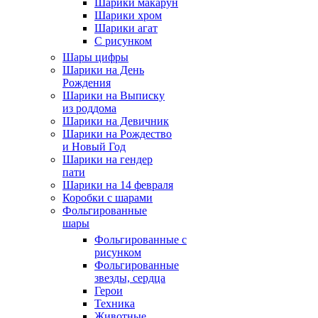
Шарики макарун
Шарики хром
Шарики агат
С рисунком
Шары цифры
Шарики на День
Рождения
Шарики на Выписку
из роддома
Шарики на Девичник
Шарики на Рождество
и Новый Год
Шарики на гендер
пати
Шарики на 14 февраля
Коробки с шарами
Фольгированные
шары
Фольгированные с
рисунком
Фольгированные
звезды, сердца
Герои
Техника
Животные