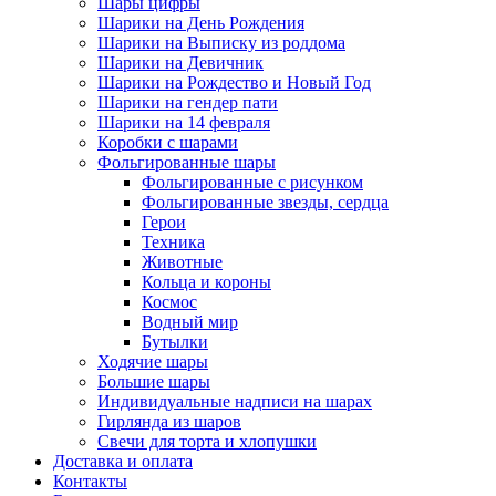
Шары цифры
Шарики на День Рождения
Шарики на Выписку из роддома
Шарики на Девичник
Шарики на Рождество и Новый Год
Шарики на гендер пати
Шарики на 14 февраля
Коробки с шарами
Фольгированные шары
Фольгированные с рисунком
Фольгированные звезды, сердца
Герои
Техника
Животные
Кольца и короны
Космос
Водный мир
Бутылки
Ходячие шары
Большие шары
Индивидуальные надписи на шарах
Гирлянда из шаров
Свечи для торта и хлопушки
Доставка и оплата
Контакты