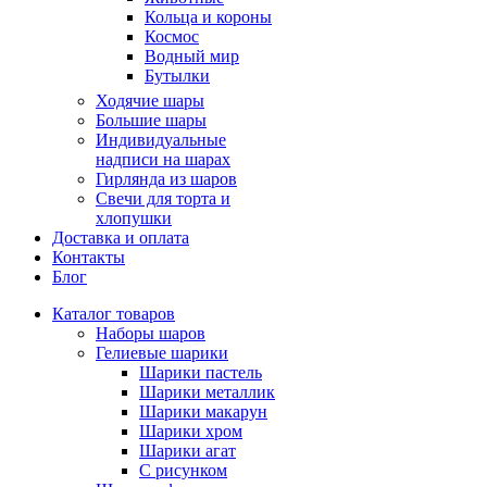
Кольца и короны
Космос
Водный мир
Бутылки
Ходячие шары
Большие шары
Индивидуальные
надписи на шарах
Гирлянда из шаров
Свечи для торта и
хлопушки
Доставка и оплата
Контакты
Блог
Каталог товаров
Наборы шаров
Гелиевые шарики
Шарики пастель
Шарики металлик
Шарики макарун
Шарики хром
Шарики агат
С рисунком