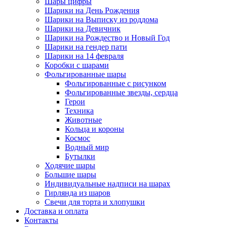
Шары цифры
Шарики на День Рождения
Шарики на Выписку из роддома
Шарики на Девичник
Шарики на Рождество и Новый Год
Шарики на гендер пати
Шарики на 14 февраля
Коробки с шарами
Фольгированные шары
Фольгированные с рисунком
Фольгированные звезды, сердца
Герои
Техника
Животные
Кольца и короны
Космос
Водный мир
Бутылки
Ходячие шары
Большие шары
Индивидуальные надписи на шарах
Гирлянда из шаров
Свечи для торта и хлопушки
Доставка и оплата
Контакты