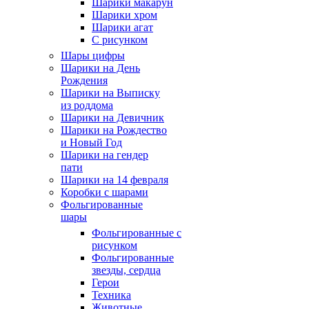
Шарики макарун
Шарики хром
Шарики агат
С рисунком
Шары цифры
Шарики на День
Рождения
Шарики на Выписку
из роддома
Шарики на Девичник
Шарики на Рождество
и Новый Год
Шарики на гендер
пати
Шарики на 14 февраля
Коробки с шарами
Фольгированные
шары
Фольгированные с
рисунком
Фольгированные
звезды, сердца
Герои
Техника
Животные