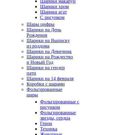
Шарики макарун
Шарики хром
Шарики агат
С рисунком
Шары цифры
Шарики на День
Рождения
Шарики на Выписку
из роддома
Шарики на Девичник
Шарики на Рождество
и Новый Год
Шарики на гендер
пати
Шарики на 14 февраля
Коробки с шарами
Фольгированные
шары
Фольгированные с
рисунком
Фольгированные
звезды, сердца
Герои
Техника
Животные