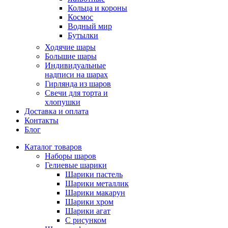
Кольца и короны
Космос
Водный мир
Бутылки
Ходячие шары
Большие шары
Индивидуальные
надписи на шарах
Гирлянда из шаров
Свечи для торта и
хлопушки
Доставка и оплата
Контакты
Блог
Каталог товаров
Наборы шаров
Гелиевые шарики
Шарики пастель
Шарики металлик
Шарики макарун
Шарики хром
Шарики агат
С рисунком