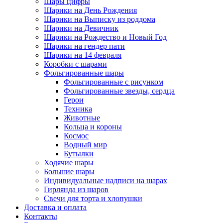
Шары цифры
Шарики на День Рождения
Шарики на Выписку из роддома
Шарики на Девичник
Шарики на Рождество и Новый Год
Шарики на гендер пати
Шарики на 14 февраля
Коробки с шарами
Фольгированные шары
Фольгированные с рисунком
Фольгированные звезды, сердца
Герои
Техника
Животные
Кольца и короны
Космос
Водный мир
Бутылки
Ходячие шары
Большие шары
Индивидуальные надписи на шарах
Гирлянда из шаров
Свечи для торта и хлопушки
Доставка и оплата
Контакты