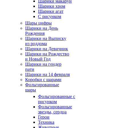
Шарики макарун
Шарики хром
Шарики агат
С рисунком
Шары цифры
Шарики на День
Рождения
Шарики на Выписку
из роддома
Шарики на Девичник
Шарики на Рождество
и Новый Год
Шарики на гендер
пати
Шарики на 14 февраля
Коробки с шарами
Фольгированные
шары
Фольгированные с
рисунком
Фольгированные
звезды, сердца
Герои
Техника
Животные