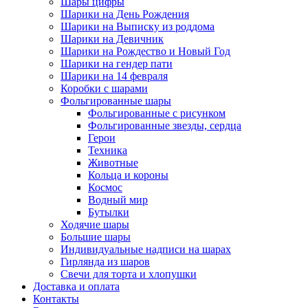
Шары цифры
Шарики на День Рождения
Шарики на Выписку из роддома
Шарики на Девичник
Шарики на Рождество и Новый Год
Шарики на гендер пати
Шарики на 14 февраля
Коробки с шарами
Фольгированные шары
Фольгированные с рисунком
Фольгированные звезды, сердца
Герои
Техника
Животные
Кольца и короны
Космос
Водный мир
Бутылки
Ходячие шары
Большие шары
Индивидуальные надписи на шарах
Гирлянда из шаров
Свечи для торта и хлопушки
Доставка и оплата
Контакты