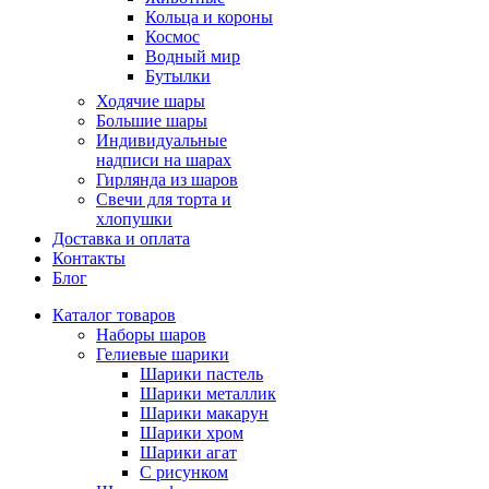
Кольца и короны
Космос
Водный мир
Бутылки
Ходячие шары
Большие шары
Индивидуальные
надписи на шарах
Гирлянда из шаров
Свечи для торта и
хлопушки
Доставка и оплата
Контакты
Блог
Каталог товаров
Наборы шаров
Гелиевые шарики
Шарики пастель
Шарики металлик
Шарики макарун
Шарики хром
Шарики агат
С рисунком