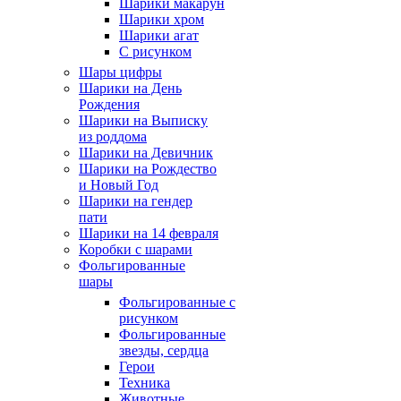
Шарики макарун
Шарики хром
Шарики агат
С рисунком
Шары цифры
Шарики на День
Рождения
Шарики на Выписку
из роддома
Шарики на Девичник
Шарики на Рождество
и Новый Год
Шарики на гендер
пати
Шарики на 14 февраля
Коробки с шарами
Фольгированные
шары
Фольгированные с
рисунком
Фольгированные
звезды, сердца
Герои
Техника
Животные