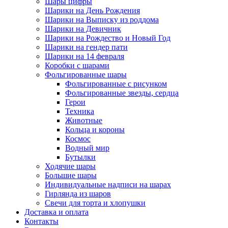
Шары цифры
Шарики на День Рождения
Шарики на Выписку из роддома
Шарики на Девичник
Шарики на Рождество и Новый Год
Шарики на гендер пати
Шарики на 14 февраля
Коробки с шарами
Фольгированные шары
Фольгированные с рисунком
Фольгированные звезды, сердца
Герои
Техника
Животные
Кольца и короны
Космос
Водный мир
Бутылки
Ходячие шары
Большие шары
Индивидуальные надписи на шарах
Гирлянда из шаров
Свечи для торта и хлопушки
Доставка и оплата
Контакты