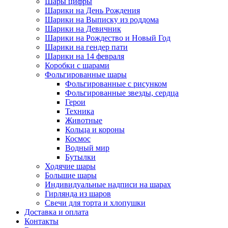
Шары цифры
Шарики на День Рождения
Шарики на Выписку из роддома
Шарики на Девичник
Шарики на Рождество и Новый Год
Шарики на гендер пати
Шарики на 14 февраля
Коробки с шарами
Фольгированные шары
Фольгированные с рисунком
Фольгированные звезды, сердца
Герои
Техника
Животные
Кольца и короны
Космос
Водный мир
Бутылки
Ходячие шары
Большие шары
Индивидуальные надписи на шарах
Гирлянда из шаров
Свечи для торта и хлопушки
Доставка и оплата
Контакты