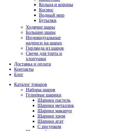
Кольца и короны
Космос
Водный мир
Бутылки
Ходячие шары
Большие шары
Индивидуальные
надписи на шарах
Гирлянда из шаров
Свечи для торта и
хлопушки
Доставка и оплата
Контакты
Блог
Каталог товаров
Наборы шаров
Гелиевые шарики
Шарики пастель
Шарики металлик
Шарики макарун
Шарики хром
Шарики агат
С рисунком