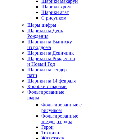
Шарики макарун
Шарики хром
Шарики агат
С рисунком
Шары цифры
Шарики на День
Рождения
Шарики на Выписку
из роддома
Шарики на Девичник
Шарики на Рождество
и Новый Год
Шарики на гендер
пати
Шарики на 14 февраля
Коробки с шарами
Фольгированные
шары
Фольгированные с
рисунком
Фольгированные
звезды, сердца
Герои
Техника
Животные