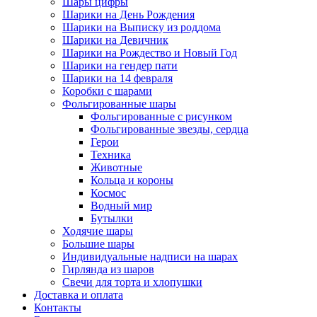
Шары цифры
Шарики на День Рождения
Шарики на Выписку из роддома
Шарики на Девичник
Шарики на Рождество и Новый Год
Шарики на гендер пати
Шарики на 14 февраля
Коробки с шарами
Фольгированные шары
Фольгированные с рисунком
Фольгированные звезды, сердца
Герои
Техника
Животные
Кольца и короны
Космос
Водный мир
Бутылки
Ходячие шары
Большие шары
Индивидуальные надписи на шарах
Гирлянда из шаров
Свечи для торта и хлопушки
Доставка и оплата
Контакты