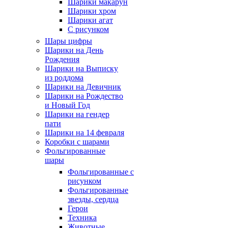
Шарики макарун
Шарики хром
Шарики агат
С рисунком
Шары цифры
Шарики на День
Рождения
Шарики на Выписку
из роддома
Шарики на Девичник
Шарики на Рождество
и Новый Год
Шарики на гендер
пати
Шарики на 14 февраля
Коробки с шарами
Фольгированные
шары
Фольгированные с
рисунком
Фольгированные
звезды, сердца
Герои
Техника
Животные