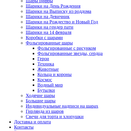
Шары цифры
Шарики на День Рождения
Шарики на Выписку из роддома
Шарики на Девичник
Шарики на Рождество и Новый Год
Шарики на гендер пати
Шарики на 14 февраля
Коробки с шарами
Фольгированные шары
Фольгированные с рисунком
Фольгированные звезды, сердца
Герои
Техника
Животные
Кольца и короны
Космос
Водный мир
Бутылки
Ходячие шары
Большие шары
Индивидуальные надписи на шарах
Гирлянда из шаров
Свечи для торта и хлопушки
Доставка и оплата
Контакты