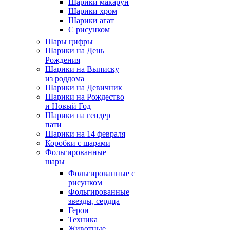
Шарики макарун
Шарики хром
Шарики агат
С рисунком
Шары цифры
Шарики на День
Рождения
Шарики на Выписку
из роддома
Шарики на Девичник
Шарики на Рождество
и Новый Год
Шарики на гендер
пати
Шарики на 14 февраля
Коробки с шарами
Фольгированные
шары
Фольгированные с
рисунком
Фольгированные
звезды, сердца
Герои
Техника
Животные