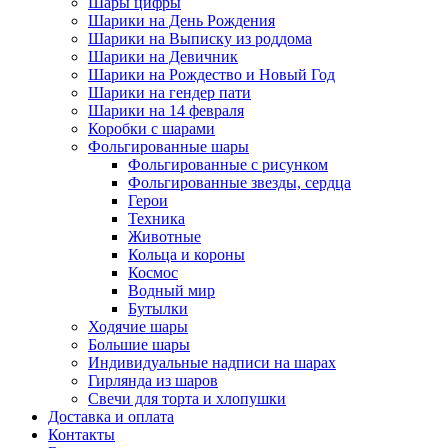
Шары цифры
Шарики на День Рождения
Шарики на Выписку из роддома
Шарики на Девичник
Шарики на Рождество и Новый Год
Шарики на гендер пати
Шарики на 14 февраля
Коробки с шарами
Фольгированные шары
Фольгированные с рисунком
Фольгированные звезды, сердца
Герои
Техника
Животные
Кольца и короны
Космос
Водный мир
Бутылки
Ходячие шары
Большие шары
Индивидуальные надписи на шарах
Гирлянда из шаров
Свечи для торта и хлопушки
Доставка и оплата
Контакты