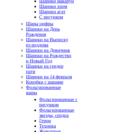
Шарики макарун
Шарики хром
Шарики агат
С рисунком
Шары цифры
Шарики на День
Рождения
Шарики на Выписку
из роддома
Шарики на Девичник
Шарики на Рождество
и Новый Год
Шарики на гендер
пати
Шарики на 14 февраля
Коробки с шарами
Фольгированные
шары
Фольгированные с
рисунком
Фольгированные
звезды, сердца
Герои
Техника
Животные