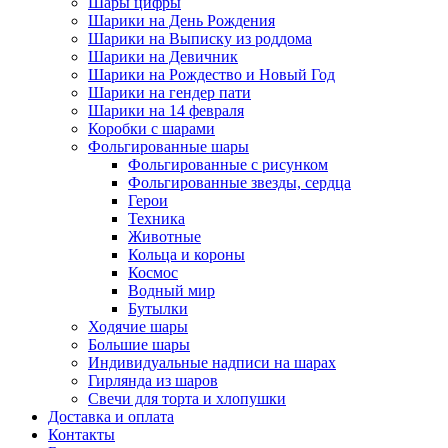
Шары цифры
Шарики на День Рождения
Шарики на Выписку из роддома
Шарики на Девичник
Шарики на Рождество и Новый Год
Шарики на гендер пати
Шарики на 14 февраля
Коробки с шарами
Фольгированные шары
Фольгированные с рисунком
Фольгированные звезды, сердца
Герои
Техника
Животные
Кольца и короны
Космос
Водный мир
Бутылки
Ходячие шары
Большие шары
Индивидуальные надписи на шарах
Гирлянда из шаров
Свечи для торта и хлопушки
Доставка и оплата
Контакты