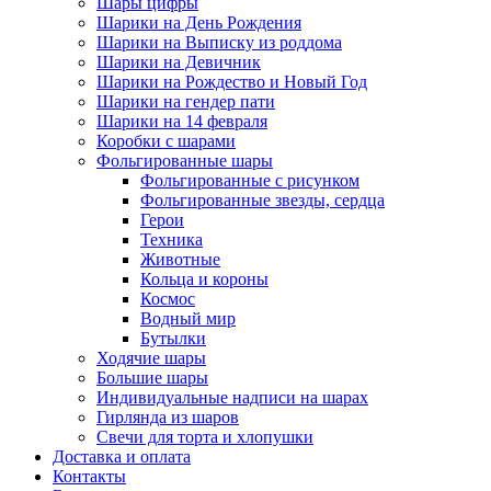
Шары цифры
Шарики на День Рождения
Шарики на Выписку из роддома
Шарики на Девичник
Шарики на Рождество и Новый Год
Шарики на гендер пати
Шарики на 14 февраля
Коробки с шарами
Фольгированные шары
Фольгированные с рисунком
Фольгированные звезды, сердца
Герои
Техника
Животные
Кольца и короны
Космос
Водный мир
Бутылки
Ходячие шары
Большие шары
Индивидуальные надписи на шарах
Гирлянда из шаров
Свечи для торта и хлопушки
Доставка и оплата
Контакты