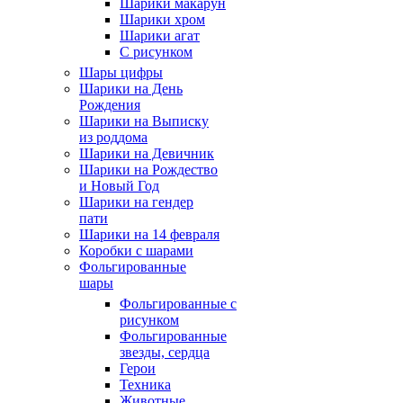
Шарики макарун
Шарики хром
Шарики агат
С рисунком
Шары цифры
Шарики на День
Рождения
Шарики на Выписку
из роддома
Шарики на Девичник
Шарики на Рождество
и Новый Год
Шарики на гендер
пати
Шарики на 14 февраля
Коробки с шарами
Фольгированные
шары
Фольгированные с
рисунком
Фольгированные
звезды, сердца
Герои
Техника
Животные