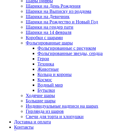
Шары цифры
Шарики на День Рождения
Шарики на Выписку из роддома
Шарики на Девичник
Шарики на Рождество и Новый Год
Шарики на гендер пати
Шарики на 14 февраля
Коробки с шарами
Фольгированные шары
Фольгированные с рисунком
Фольгированные звезды, сердца
Герои
Техника
Животные
Кольца и короны
Космос
Водный мир
Бутылки
Ходячие шары
Большие шары
Индивидуальные надписи на шарах
Гирлянда из шаров
Свечи для торта и хлопушки
Доставка и оплата
Контакты