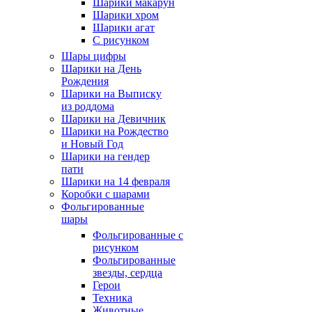
Шарики макарун
Шарики хром
Шарики агат
С рисунком
Шары цифры
Шарики на День
Рождения
Шарики на Выписку
из роддома
Шарики на Девичник
Шарики на Рождество
и Новый Год
Шарики на гендер
пати
Шарики на 14 февраля
Коробки с шарами
Фольгированные
шары
Фольгированные с
рисунком
Фольгированные
звезды, сердца
Герои
Техника
Животные