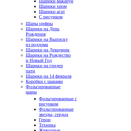
Шарики макарун
Шарики хром
Шарики агат
С рисунком
Шары цифры
Шарики на День
Рождения
Шарики на Выписку
из роддома
Шарики на Девичник
Шарики на Рождество
и Новый Год
Шарики на гендер
пати
Шарики на 14 февраля
Коробки с шарами
Фольгированные
шары
Фольгированные с
рисунком
Фольгированные
звезды, сердца
Герои
Техника
Животные