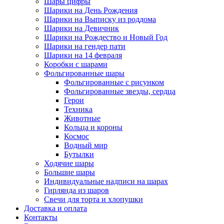
Шары цифры
Шарики на День Рождения
Шарики на Выписку из роддома
Шарики на Девичник
Шарики на Рождество и Новый Год
Шарики на гендер пати
Шарики на 14 февраля
Коробки с шарами
Фольгированные шары
Фольгированные с рисунком
Фольгированные звезды, сердца
Герои
Техника
Животные
Кольца и короны
Космос
Водный мир
Бутылки
Ходячие шары
Большие шары
Индивидуальные надписи на шарах
Гирлянда из шаров
Свечи для торта и хлопушки
Доставка и оплата
Контакты