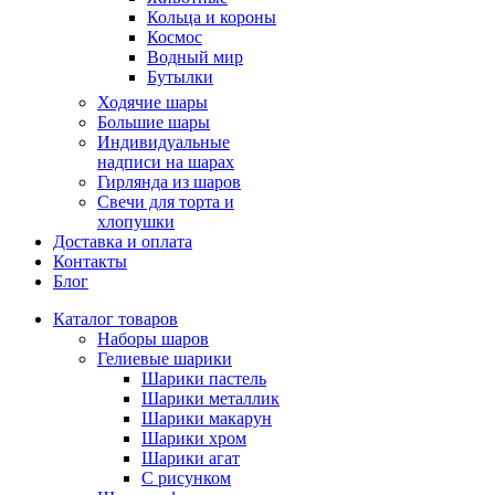
Кольца и короны
Космос
Водный мир
Бутылки
Ходячие шары
Большие шары
Индивидуальные
надписи на шарах
Гирлянда из шаров
Свечи для торта и
хлопушки
Доставка и оплата
Контакты
Блог
Каталог товаров
Наборы шаров
Гелиевые шарики
Шарики пастель
Шарики металлик
Шарики макарун
Шарики хром
Шарики агат
С рисунком