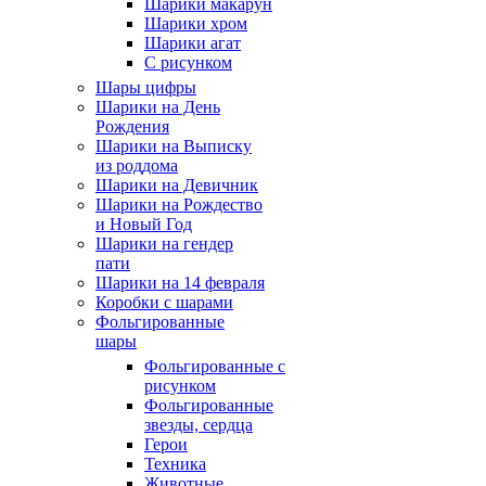
Шарики макарун
Шарики хром
Шарики агат
С рисунком
Шары цифры
Шарики на День
Рождения
Шарики на Выписку
из роддома
Шарики на Девичник
Шарики на Рождество
и Новый Год
Шарики на гендер
пати
Шарики на 14 февраля
Коробки с шарами
Фольгированные
шары
Фольгированные с
рисунком
Фольгированные
звезды, сердца
Герои
Техника
Животные