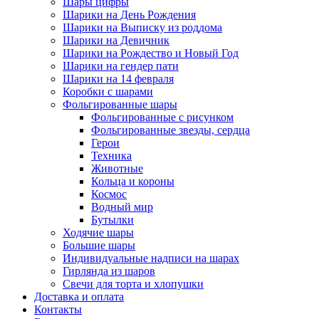
Шары цифры
Шарики на День Рождения
Шарики на Выписку из роддома
Шарики на Девичник
Шарики на Рождество и Новый Год
Шарики на гендер пати
Шарики на 14 февраля
Коробки с шарами
Фольгированные шары
Фольгированные с рисунком
Фольгированные звезды, сердца
Герои
Техника
Животные
Кольца и короны
Космос
Водный мир
Бутылки
Ходячие шары
Большие шары
Индивидуальные надписи на шарах
Гирлянда из шаров
Свечи для торта и хлопушки
Доставка и оплата
Контакты