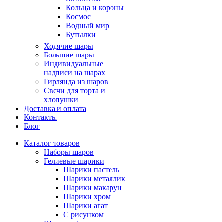
Кольца и короны
Космос
Водный мир
Бутылки
Ходячие шары
Большие шары
Индивидуальные
надписи на шарах
Гирлянда из шаров
Свечи для торта и
хлопушки
Доставка и оплата
Контакты
Блог
Каталог товаров
Наборы шаров
Гелиевые шарики
Шарики пастель
Шарики металлик
Шарики макарун
Шарики хром
Шарики агат
С рисунком