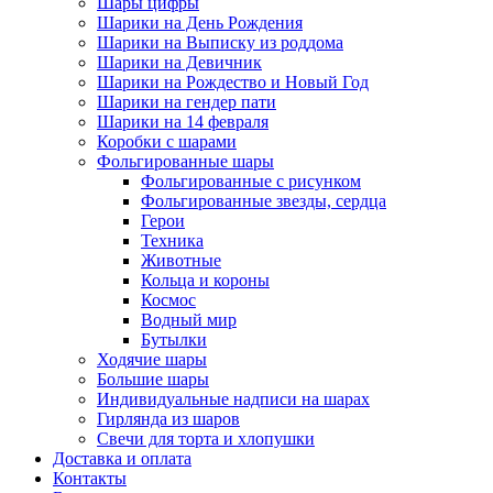
Шары цифры
Шарики на День Рождения
Шарики на Выписку из роддома
Шарики на Девичник
Шарики на Рождество и Новый Год
Шарики на гендер пати
Шарики на 14 февраля
Коробки с шарами
Фольгированные шары
Фольгированные с рисунком
Фольгированные звезды, сердца
Герои
Техника
Животные
Кольца и короны
Космос
Водный мир
Бутылки
Ходячие шары
Большие шары
Индивидуальные надписи на шарах
Гирлянда из шаров
Свечи для торта и хлопушки
Доставка и оплата
Контакты