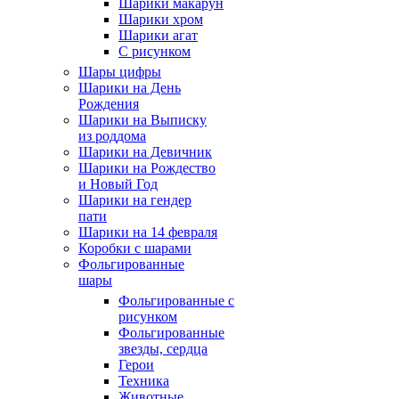
Шарики макарун
Шарики хром
Шарики агат
С рисунком
Шары цифры
Шарики на День
Рождения
Шарики на Выписку
из роддома
Шарики на Девичник
Шарики на Рождество
и Новый Год
Шарики на гендер
пати
Шарики на 14 февраля
Коробки с шарами
Фольгированные
шары
Фольгированные с
рисунком
Фольгированные
звезды, сердца
Герои
Техника
Животные