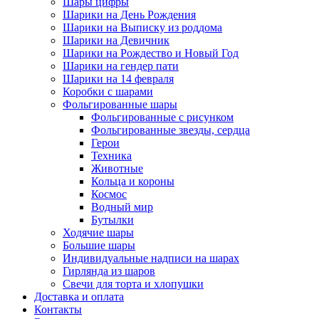
Шары цифры
Шарики на День Рождения
Шарики на Выписку из роддома
Шарики на Девичник
Шарики на Рождество и Новый Год
Шарики на гендер пати
Шарики на 14 февраля
Коробки с шарами
Фольгированные шары
Фольгированные с рисунком
Фольгированные звезды, сердца
Герои
Техника
Животные
Кольца и короны
Космос
Водный мир
Бутылки
Ходячие шары
Большие шары
Индивидуальные надписи на шарах
Гирлянда из шаров
Свечи для торта и хлопушки
Доставка и оплата
Контакты