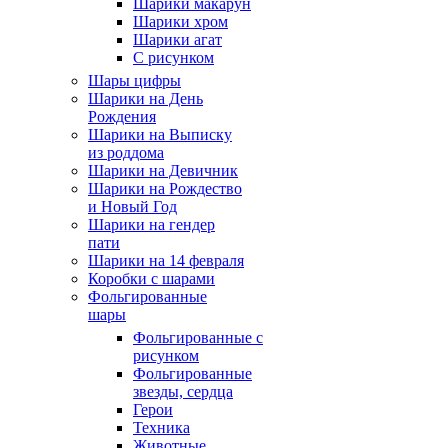
Шарики макарун
Шарики хром
Шарики агат
С рисунком
Шары цифры
Шарики на День
Рождения
Шарики на Выписку
из роддома
Шарики на Девичник
Шарики на Рождество
и Новый Год
Шарики на гендер
пати
Шарики на 14 февраля
Коробки с шарами
Фольгированные
шары
Фольгированные с
рисунком
Фольгированные
звезды, сердца
Герои
Техника
Животные