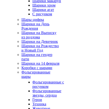
Шарики макарун
Шарики хром
Шарики агат
С рисунком
Шары цифры
Шарики на День
Рождения
Шарики на Выписку
из роддома
Шарики на Девичник
Шарики на Рождество
и Новый Год
Шарики на гендер
пати
Шарики на 14 февраля
Коробки с шарами
Фольгированные
шары
Фольгированные с
рисунком
Фольгированные
звезды, сердца
Герои
Техника
Животные