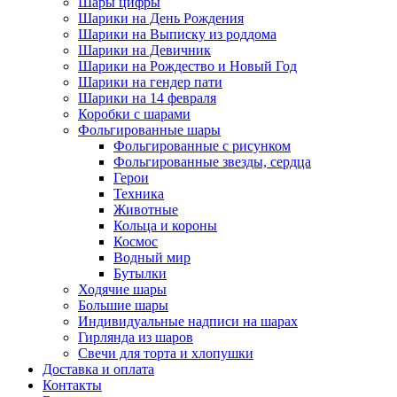
Шары цифры
Шарики на День Рождения
Шарики на Выписку из роддома
Шарики на Девичник
Шарики на Рождество и Новый Год
Шарики на гендер пати
Шарики на 14 февраля
Коробки с шарами
Фольгированные шары
Фольгированные с рисунком
Фольгированные звезды, сердца
Герои
Техника
Животные
Кольца и короны
Космос
Водный мир
Бутылки
Ходячие шары
Большие шары
Индивидуальные надписи на шарах
Гирлянда из шаров
Свечи для торта и хлопушки
Доставка и оплата
Контакты