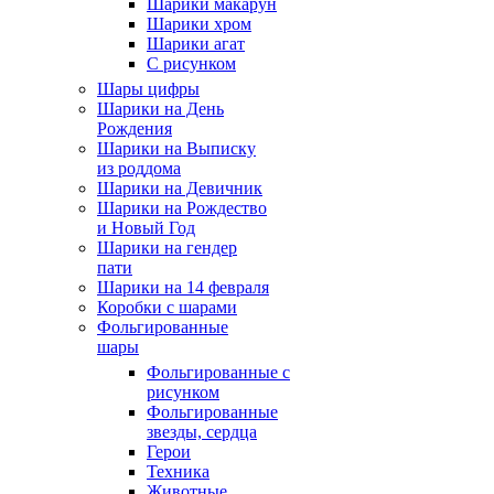
Шарики макарун
Шарики хром
Шарики агат
С рисунком
Шары цифры
Шарики на День
Рождения
Шарики на Выписку
из роддома
Шарики на Девичник
Шарики на Рождество
и Новый Год
Шарики на гендер
пати
Шарики на 14 февраля
Коробки с шарами
Фольгированные
шары
Фольгированные с
рисунком
Фольгированные
звезды, сердца
Герои
Техника
Животные