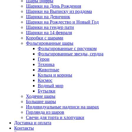
Шары цифры
Шарики на День Рождения
Шарики на Выписку из роддома
Шарики на Девичник
Шарики на Рождество и Новый Год
Шарики на гендер пати
Шарики на 14 февраля
Коробки с шарами
Фольгированные шары
Фольгированные с рисунком
Фольгированные звезды, сердца
Герои
Техника
Животные
Кольца и короны
Космос
Водный мир
Бутылки
Ходячие шары
Большие шары
Индивидуальные надписи на шарах
Гирлянда из шаров
Свечи для торта и хлопушки
Доставка и оплата
Контакты