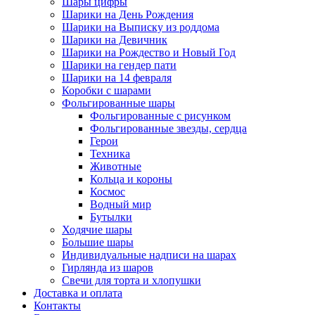
Шары цифры
Шарики на День Рождения
Шарики на Выписку из роддома
Шарики на Девичник
Шарики на Рождество и Новый Год
Шарики на гендер пати
Шарики на 14 февраля
Коробки с шарами
Фольгированные шары
Фольгированные с рисунком
Фольгированные звезды, сердца
Герои
Техника
Животные
Кольца и короны
Космос
Водный мир
Бутылки
Ходячие шары
Большие шары
Индивидуальные надписи на шарах
Гирлянда из шаров
Свечи для торта и хлопушки
Доставка и оплата
Контакты