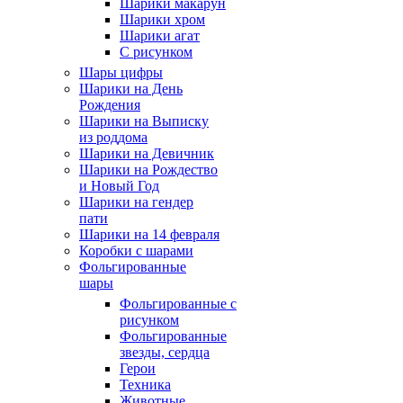
Шарики макарун
Шарики хром
Шарики агат
С рисунком
Шары цифры
Шарики на День
Рождения
Шарики на Выписку
из роддома
Шарики на Девичник
Шарики на Рождество
и Новый Год
Шарики на гендер
пати
Шарики на 14 февраля
Коробки с шарами
Фольгированные
шары
Фольгированные с
рисунком
Фольгированные
звезды, сердца
Герои
Техника
Животные