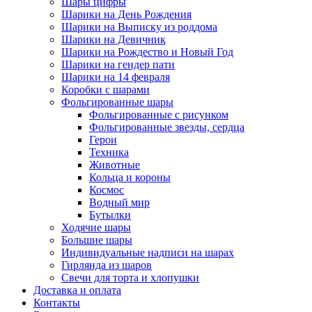
Шары цифры
Шарики на День Рождения
Шарики на Выписку из роддома
Шарики на Девичник
Шарики на Рождество и Новый Год
Шарики на гендер пати
Шарики на 14 февраля
Коробки с шарами
Фольгированные шары
Фольгированные с рисунком
Фольгированные звезды, сердца
Герои
Техника
Животные
Кольца и короны
Космос
Водный мир
Бутылки
Ходячие шары
Большие шары
Индивидуальные надписи на шарах
Гирлянда из шаров
Свечи для торта и хлопушки
Доставка и оплата
Контакты