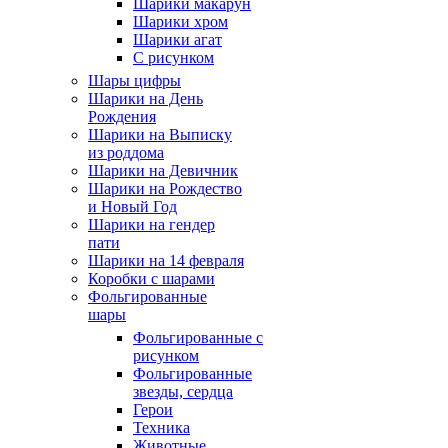
Шарики макарун
Шарики хром
Шарики агат
С рисунком
Шары цифры
Шарики на День
Рождения
Шарики на Выписку
из роддома
Шарики на Девичник
Шарики на Рождество
и Новый Год
Шарики на гендер
пати
Шарики на 14 февраля
Коробки с шарами
Фольгированные
шары
Фольгированные с
рисунком
Фольгированные
звезды, сердца
Герои
Техника
Животные