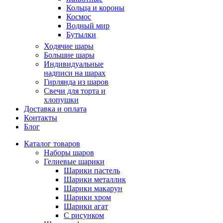
Кольца и короны
Космос
Водный мир
Бутылки
Ходячие шары
Большие шары
Индивидуальные
надписи на шарах
Гирлянда из шаров
Свечи для торта и
хлопушки
Доставка и оплата
Контакты
Блог
Каталог товаров
Наборы шаров
Гелиевые шарики
Шарики пастель
Шарики металлик
Шарики макарун
Шарики хром
Шарики агат
С рисунком