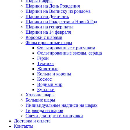
Шары цифры
Шарики на День Рождения
Шарики на Выписку из роддома
Шарики на Девичник
Шарики на Рождество и Новый Год
Шарики на гендер пати
Шарики на 14 февраля
Коробки с шарами
Фольгированные шары
Фольгированные с рисунком
Фольгированные звезды, сердца
Герои
Техника
Животные
Кольца и короны
Космос
Водный мир
Бутылки
Ходячие шары
Большие шары
Индивидуальные надписи на шарах
Гирлянда из шаров
Свечи для торта и хлопушки
Доставка и оплата
Контакты