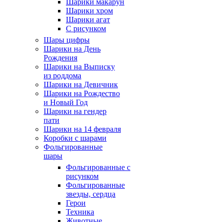
Шарики макарун
Шарики хром
Шарики агат
С рисунком
Шары цифры
Шарики на День
Рождения
Шарики на Выписку
из роддома
Шарики на Девичник
Шарики на Рождество
и Новый Год
Шарики на гендер
пати
Шарики на 14 февраля
Коробки с шарами
Фольгированные
шары
Фольгированные с
рисунком
Фольгированные
звезды, сердца
Герои
Техника
Животные