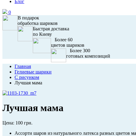
Блог
0
В подарок
обработка шариков
Быстрая доставка
по Киеву
Более 60
цветов шариков
Более 300
готовых композиций
Главная
Гелиевые шарики
С рисунком
Лучшая мама
Лучшая мама
Цена:
100 грн.
Ассорти шаров из натурального латекса разных цветов 