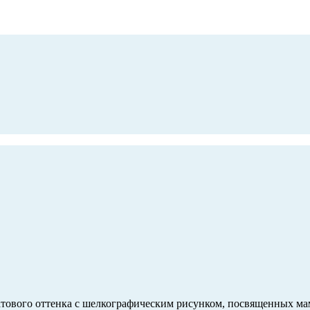
матового оттенка с шелкографическим рисунком, посвященных ма