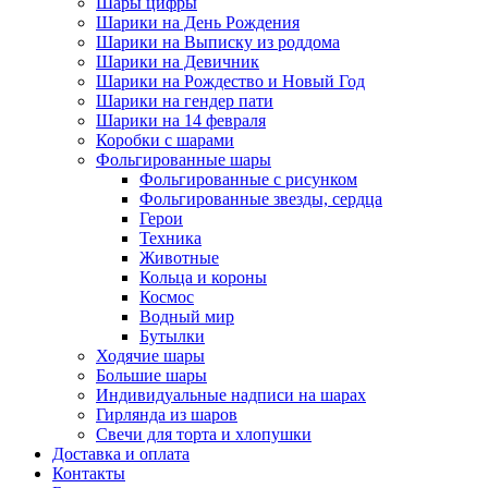
Шары цифры
Шарики на День Рождения
Шарики на Выписку из роддома
Шарики на Девичник
Шарики на Рождество и Новый Год
Шарики на гендер пати
Шарики на 14 февраля
Коробки с шарами
Фольгированные шары
Фольгированные с рисунком
Фольгированные звезды, сердца
Герои
Техника
Животные
Кольца и короны
Космос
Водный мир
Бутылки
Ходячие шары
Большие шары
Индивидуальные надписи на шарах
Гирлянда из шаров
Свечи для торта и хлопушки
Доставка и оплата
Контакты