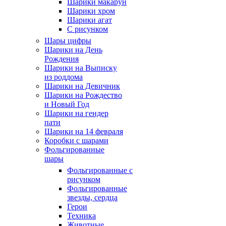
Шарики макарун
Шарики хром
Шарики агат
С рисунком
Шары цифры
Шарики на День
Рождения
Шарики на Выписку
из роддома
Шарики на Девичник
Шарики на Рождество
и Новый Год
Шарики на гендер
пати
Шарики на 14 февраля
Коробки с шарами
Фольгированные
шары
Фольгированные с
рисунком
Фольгированные
звезды, сердца
Герои
Техника
Животные