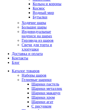
Кольца и короны
Космос
Водный мир
Бутылки
Ходячие шары
Большие шары
Индивидуальные
надписи на шарах
Гирлянда из шаров
Свечи для торта и
хлопушки
Доставка и оплата
Контакты
Блог
Каталог товаров
Наборы шаров
Гелиевые шарики
Шарики пастель
Шарики металлик
Шарики макарун
Шарики хром
Шарики агат
С рисунком