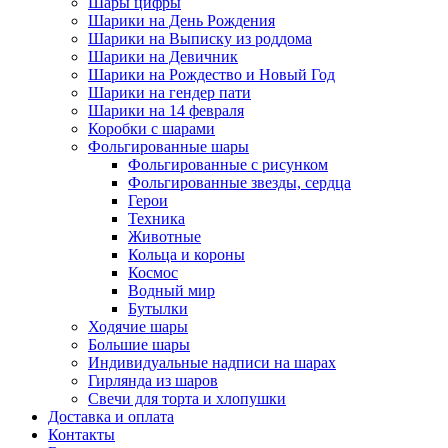
Шары цифры
Шарики на День Рождения
Шарики на Выписку из роддома
Шарики на Девичник
Шарики на Рождество и Новый Год
Шарики на гендер пати
Шарики на 14 февраля
Коробки с шарами
Фольгированные шары
Фольгированные с рисунком
Фольгированные звезды, сердца
Герои
Техника
Животные
Кольца и короны
Космос
Водный мир
Бутылки
Ходячие шары
Большие шары
Индивидуальные надписи на шарах
Гирлянда из шаров
Свечи для торта и хлопушки
Доставка и оплата
Контакты