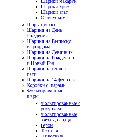
Шарики макарун
Шарики хром
Шарики агат
С рисунком
Шары цифры
Шарики на День
Рождения
Шарики на Выписку
из роддома
Шарики на Девичник
Шарики на Рождество
и Новый Год
Шарики на гендер
пати
Шарики на 14 февраля
Коробки с шарами
Фольгированные
шары
Фольгированные с
рисунком
Фольгированные
звезды, сердца
Герои
Техника
Животные