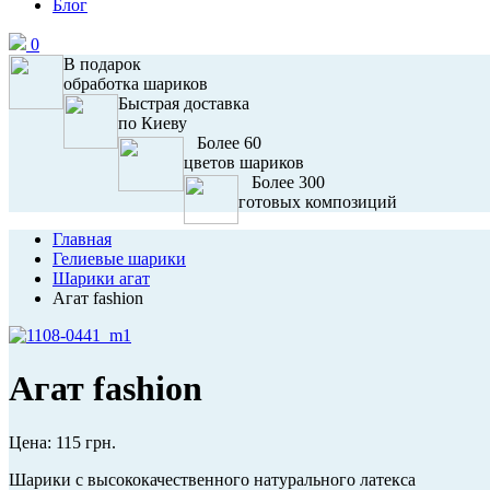
Блог
0
В подарок
обработка шариков
Быстрая доставка
по Киеву
Более 60
цветов шариков
Более 300
готовых композиций
Главная
Гелиевые шарики
Шарики агат
Агат fashion
Агат fashion
Цена:
115 грн.
Шарики с высококачественного натурального латекса