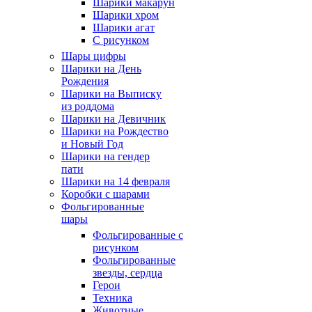
Шарики макарун
Шарики хром
Шарики агат
С рисунком
Шары цифры
Шарики на День
Рождения
Шарики на Выписку
из роддома
Шарики на Девичник
Шарики на Рождество
и Новый Год
Шарики на гендер
пати
Шарики на 14 февраля
Коробки с шарами
Фольгированные
шары
Фольгированные с
рисунком
Фольгированные
звезды, сердца
Герои
Техника
Животные