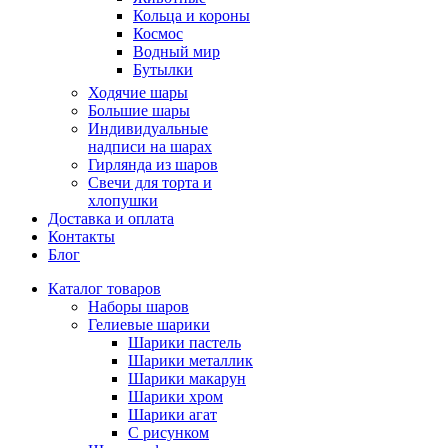
Кольца и короны
Космос
Водный мир
Бутылки
Ходячие шары
Большие шары
Индивидуальные
надписи на шарах
Гирлянда из шаров
Свечи для торта и
хлопушки
Доставка и оплата
Контакты
Блог
Каталог товаров
Наборы шаров
Гелиевые шарики
Шарики пастель
Шарики металлик
Шарики макарун
Шарики хром
Шарики агат
С рисунком