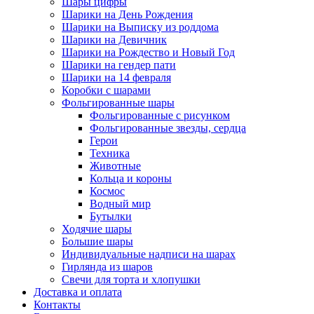
Шары цифры
Шарики на День Рождения
Шарики на Выписку из роддома
Шарики на Девичник
Шарики на Рождество и Новый Год
Шарики на гендер пати
Шарики на 14 февраля
Коробки с шарами
Фольгированные шары
Фольгированные с рисунком
Фольгированные звезды, сердца
Герои
Техника
Животные
Кольца и короны
Космос
Водный мир
Бутылки
Ходячие шары
Большие шары
Индивидуальные надписи на шарах
Гирлянда из шаров
Свечи для торта и хлопушки
Доставка и оплата
Контакты