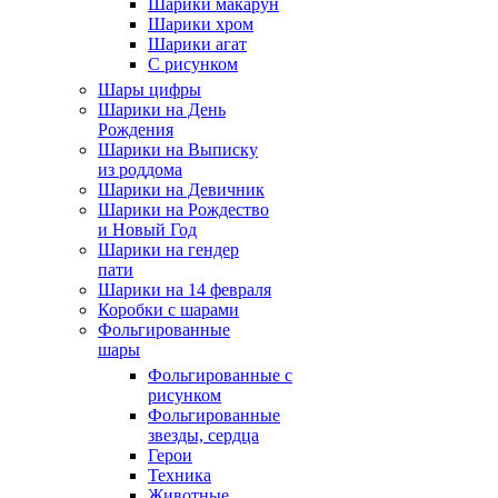
Шарики макарун
Шарики хром
Шарики агат
С рисунком
Шары цифры
Шарики на День
Рождения
Шарики на Выписку
из роддома
Шарики на Девичник
Шарики на Рождество
и Новый Год
Шарики на гендер
пати
Шарики на 14 февраля
Коробки с шарами
Фольгированные
шары
Фольгированные с
рисунком
Фольгированные
звезды, сердца
Герои
Техника
Животные