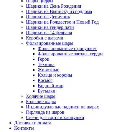
Шары цифры
Шарики на День Рождения
Шарики на Выписку из роддома
Шарики на Девичник
Шарики на Рождество и Новый Год
Шарики на гендер пати
Шарики на 14 февраля
Коробки с шарами
Фольгированные шары
Фольгированные с рисунком
Фольгированные звезды, сердца
Герои
Техника
Животные
Кольца и короны
Космос
Водный мир
Бутылки
Ходячие шары
Большие шары
Индивидуальные надписи на шарах
Гирлянда из шаров
Свечи для торта и хлопушки
Доставка и оплата
Контакты