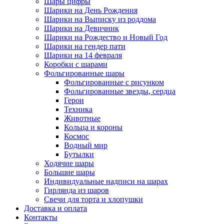
Шары цифры
Шарики на День Рождения
Шарики на Выписку из роддома
Шарики на Девичник
Шарики на Рождество и Новый Год
Шарики на гендер пати
Шарики на 14 февраля
Коробки с шарами
Фольгированные шары
Фольгированные с рисунком
Фольгированные звезды, сердца
Герои
Техника
Животные
Кольца и короны
Космос
Водный мир
Бутылки
Ходячие шары
Большие шары
Индивидуальные надписи на шарах
Гирлянда из шаров
Свечи для торта и хлопушки
Доставка и оплата
Контакты