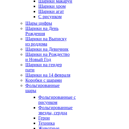
Шарики макарун
Шарики хром
Шарики агат
С рисунком
Шары цифры
Шарики на День
Рождения
Шарики на Выписку
из роддома
Шарики на Девичник
Шарики на Рождество
и Новый Год
Шарики на гендер
пати
Шарики на 14 февраля
Коробки с шарами
Фольгированные
шары
Фольгированные с
рисунком
Фольгированные
звезды, сердца
Герои
Техника
Животные