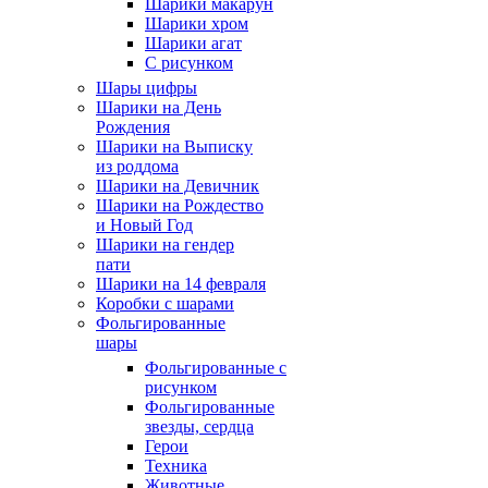
Шарики макарун
Шарики хром
Шарики агат
С рисунком
Шары цифры
Шарики на День
Рождения
Шарики на Выписку
из роддома
Шарики на Девичник
Шарики на Рождество
и Новый Год
Шарики на гендер
пати
Шарики на 14 февраля
Коробки с шарами
Фольгированные
шары
Фольгированные с
рисунком
Фольгированные
звезды, сердца
Герои
Техника
Животные