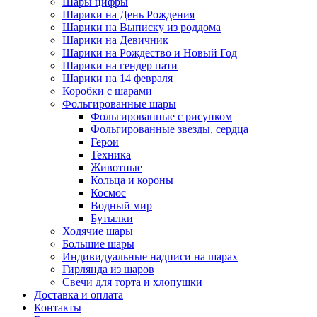
Шары цифры
Шарики на День Рождения
Шарики на Выписку из роддома
Шарики на Девичник
Шарики на Рождество и Новый Год
Шарики на гендер пати
Шарики на 14 февраля
Коробки с шарами
Фольгированные шары
Фольгированные с рисунком
Фольгированные звезды, сердца
Герои
Техника
Животные
Кольца и короны
Космос
Водный мир
Бутылки
Ходячие шары
Большие шары
Индивидуальные надписи на шарах
Гирлянда из шаров
Свечи для торта и хлопушки
Доставка и оплата
Контакты