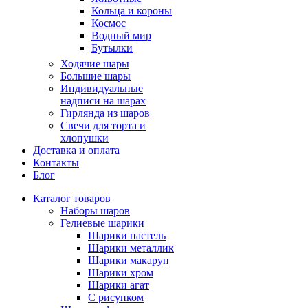
Кольца и короны
Космос
Водный мир
Бутылки
Ходячие шары
Большие шары
Индивидуальные
надписи на шарах
Гирлянда из шаров
Свечи для торта и
хлопушки
Доставка и оплата
Контакты
Блог
Каталог товаров
Наборы шаров
Гелиевые шарики
Шарики пастель
Шарики металлик
Шарики макарун
Шарики хром
Шарики агат
С рисунком