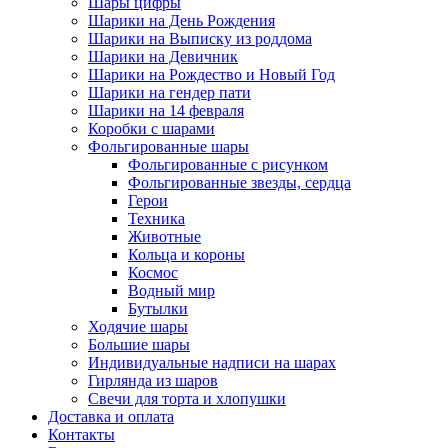
Шары цифры
Шарики на День Рождения
Шарики на Выписку из роддома
Шарики на Девичник
Шарики на Рождество и Новый Год
Шарики на гендер пати
Шарики на 14 февраля
Коробки с шарами
Фольгированные шары
Фольгированные с рисунком
Фольгированные звезды, сердца
Герои
Техника
Животные
Кольца и короны
Космос
Водный мир
Бутылки
Ходячие шары
Большие шары
Индивидуальные надписи на шарах
Гирлянда из шаров
Свечи для торта и хлопушки
Доставка и оплата
Контакты