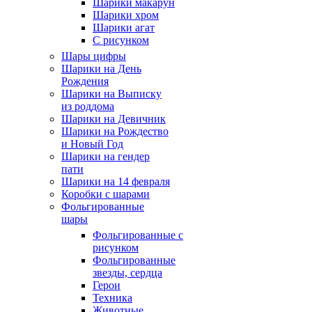
Шарики макарун
Шарики хром
Шарики агат
С рисунком
Шары цифры
Шарики на День
Рождения
Шарики на Выписку
из роддома
Шарики на Девичник
Шарики на Рождество
и Новый Год
Шарики на гендер
пати
Шарики на 14 февраля
Коробки с шарами
Фольгированные
шары
Фольгированные с
рисунком
Фольгированные
звезды, сердца
Герои
Техника
Животные