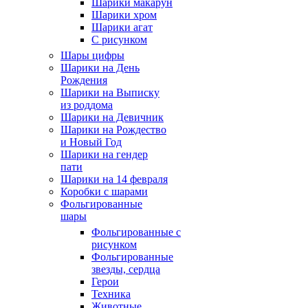
Шарики макарун
Шарики хром
Шарики агат
С рисунком
Шары цифры
Шарики на День
Рождения
Шарики на Выписку
из роддома
Шарики на Девичник
Шарики на Рождество
и Новый Год
Шарики на гендер
пати
Шарики на 14 февраля
Коробки с шарами
Фольгированные
шары
Фольгированные с
рисунком
Фольгированные
звезды, сердца
Герои
Техника
Животные