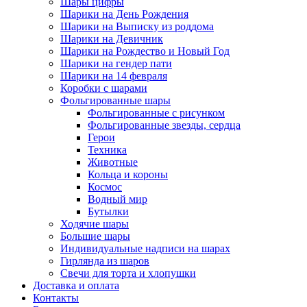
Шары цифры
Шарики на День Рождения
Шарики на Выписку из роддома
Шарики на Девичник
Шарики на Рождество и Новый Год
Шарики на гендер пати
Шарики на 14 февраля
Коробки с шарами
Фольгированные шары
Фольгированные с рисунком
Фольгированные звезды, сердца
Герои
Техника
Животные
Кольца и короны
Космос
Водный мир
Бутылки
Ходячие шары
Большие шары
Индивидуальные надписи на шарах
Гирлянда из шаров
Свечи для торта и хлопушки
Доставка и оплата
Контакты