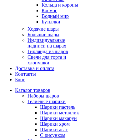
Кольца и короны
Космос
Водный мир
Бутылки
Ходячие шары
Большие шары
Индивидуальные
надписи на шарах
Гирлянда из шаров
Свечи для торта и
хлопушки
Доставка и оплата
Контакты
Блог
Каталог товаров
Наборы шаров
Гелиевые шарики
Шарики пастель
Шарики металлик
Шарики макарун
Шарики хром
Шарики агат
С рисунком