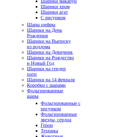
Шарики макарун
Шарики хром
Шарики агат
С рисунком
Шары цифры
Шарики на День
Рождения
Шарики на Выписку
из роддома
Шарики на Девичник
Шарики на Рождество
и Новый Год
Шарики на гендер
пати
Шарики на 14 февраля
Коробки с шарами
Фольгированные
шары
Фольгированные с
рисунком
Фольгированные
звезды, сердца
Герои
Техника
Животные