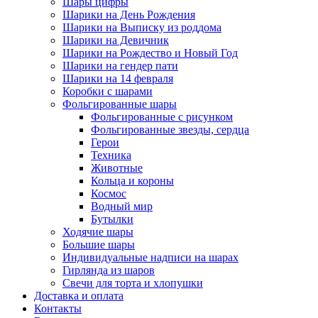
Шары цифры
Шарики на День Рождения
Шарики на Выписку из роддома
Шарики на Девичник
Шарики на Рождество и Новый Год
Шарики на гендер пати
Шарики на 14 февраля
Коробки с шарами
Фольгированные шары
Фольгированные с рисунком
Фольгированные звезды, сердца
Герои
Техника
Животные
Кольца и короны
Космос
Водный мир
Бутылки
Ходячие шары
Большие шары
Индивидуальные надписи на шарах
Гирлянда из шаров
Свечи для торта и хлопушки
Доставка и оплата
Контакты