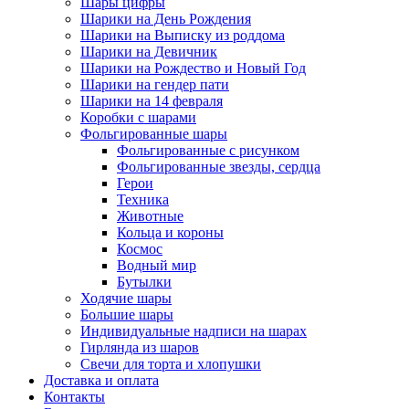
Шары цифры
Шарики на День Рождения
Шарики на Выписку из роддома
Шарики на Девичник
Шарики на Рождество и Новый Год
Шарики на гендер пати
Шарики на 14 февраля
Коробки с шарами
Фольгированные шары
Фольгированные с рисунком
Фольгированные звезды, сердца
Герои
Техника
Животные
Кольца и короны
Космос
Водный мир
Бутылки
Ходячие шары
Большие шары
Индивидуальные надписи на шарах
Гирлянда из шаров
Свечи для торта и хлопушки
Доставка и оплата
Контакты