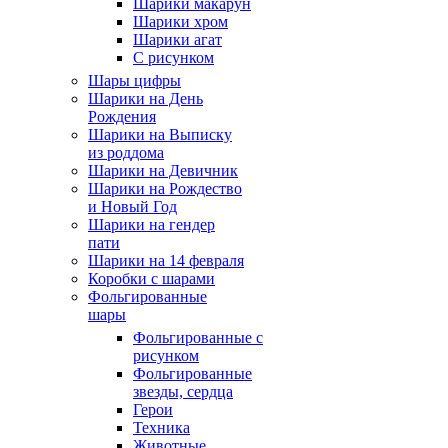
Шарики макарун
Шарики хром
Шарики агат
С рисунком
Шары цифры
Шарики на День
Рождения
Шарики на Выписку
из роддома
Шарики на Девичник
Шарики на Рождество
и Новый Год
Шарики на гендер
пати
Шарики на 14 февраля
Коробки с шарами
Фольгированные
шары
Фольгированные с
рисунком
Фольгированные
звезды, сердца
Герои
Техника
Животные