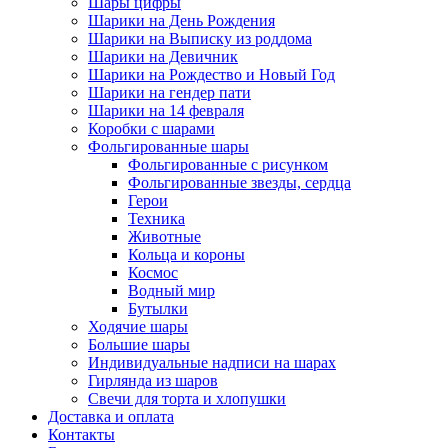
Шары цифры
Шарики на День Рождения
Шарики на Выписку из роддома
Шарики на Девичник
Шарики на Рождество и Новый Год
Шарики на гендер пати
Шарики на 14 февраля
Коробки с шарами
Фольгированные шары
Фольгированные с рисунком
Фольгированные звезды, сердца
Герои
Техника
Животные
Кольца и короны
Космос
Водный мир
Бутылки
Ходячие шары
Большие шары
Индивидуальные надписи на шарах
Гирлянда из шаров
Свечи для торта и хлопушки
Доставка и оплата
Контакты