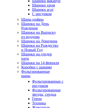
Шарики макарун
Шарики хром
Шарики агат
С рисунком
Шары цифры
Шарики на День
Рождения
Шарики на Выписку
из роддома
Шарики на Девичник
Шарики на Рождество
и Новый Год
Шарики на гендер
пати
Шарики на 14 февраля
Коробки с шарами
Фольгированные
шары
Фольгированные с
рисунком
Фольгированные
звезды, сердца
Герои
Техника
Животные