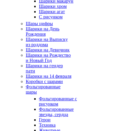
Шарики макарун
Шарики хром
Шарики агат
С рисунком
Шары цифры
Шарики на День
Рождения
Шарики на Выписку
из роддома
Шарики на Девичник
Шарики на Рождество
и Новый Год
Шарики на гендер
пати
Шарики на 14 февраля
Коробки с шарами
Фольгированные
шары
Фольгированные с
рисунком
Фольгированные
звезды, сердца
Герои
Техника
Животные