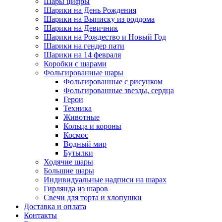
Шары цифры
Шарики на День Рождения
Шарики на Выписку из роддома
Шарики на Девичник
Шарики на Рождество и Новый Год
Шарики на гендер пати
Шарики на 14 февраля
Коробки с шарами
Фольгированные шары
Фольгированные с рисунком
Фольгированные звезды, сердца
Герои
Техника
Животные
Кольца и короны
Космос
Водный мир
Бутылки
Ходячие шары
Большие шары
Индивидуальные надписи на шарах
Гирлянда из шаров
Свечи для торта и хлопушки
Доставка и оплата
Контакты