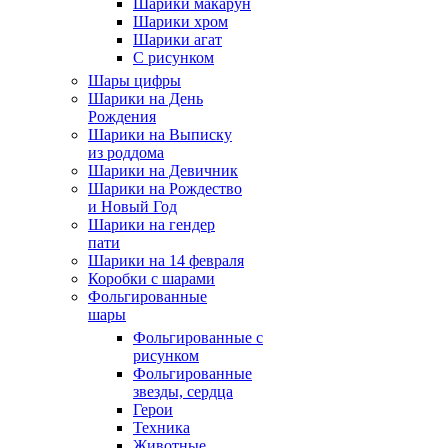
Шарики макарун
Шарики хром
Шарики агат
С рисунком
Шары цифры
Шарики на День
Рождения
Шарики на Выписку
из роддома
Шарики на Девичник
Шарики на Рождество
и Новый Год
Шарики на гендер
пати
Шарики на 14 февраля
Коробки с шарами
Фольгированные
шары
Фольгированные с
рисунком
Фольгированные
звезды, сердца
Герои
Техника
Животные