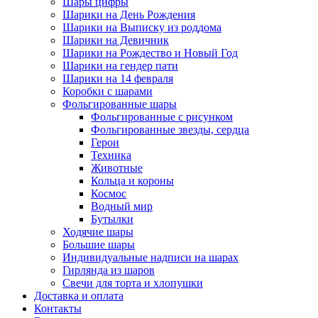
Шары цифры
Шарики на День Рождения
Шарики на Выписку из роддома
Шарики на Девичник
Шарики на Рождество и Новый Год
Шарики на гендер пати
Шарики на 14 февраля
Коробки с шарами
Фольгированные шары
Фольгированные с рисунком
Фольгированные звезды, сердца
Герои
Техника
Животные
Кольца и короны
Космос
Водный мир
Бутылки
Ходячие шары
Большие шары
Индивидуальные надписи на шарах
Гирлянда из шаров
Свечи для торта и хлопушки
Доставка и оплата
Контакты