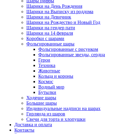
Шары цифры
Шарики на День Рождения
Шарики на Выписку из роддома
Шарики на Девичник
Шарики на Рождество и Новый Год
Шарики на гендер пати
Шарики на 14 февраля
Коробки с шарами
Фольгированные шары
Фольгированные с рисунком
Фольгированные звезды, сердца
Герои
Техника
Животные
Кольца и короны
Космос
Водный мир
Бутылки
Ходячие шары
Большие шары
Индивидуальные надписи на шарах
Гирлянда из шаров
Свечи для торта и хлопушки
Доставка и оплата
Контакты