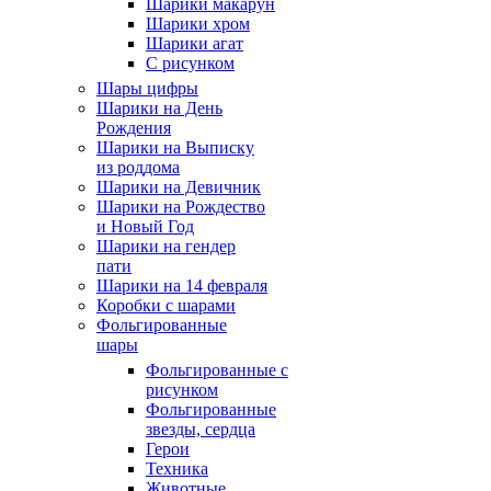
Шарики макарун
Шарики хром
Шарики агат
С рисунком
Шары цифры
Шарики на День
Рождения
Шарики на Выписку
из роддома
Шарики на Девичник
Шарики на Рождество
и Новый Год
Шарики на гендер
пати
Шарики на 14 февраля
Коробки с шарами
Фольгированные
шары
Фольгированные с
рисунком
Фольгированные
звезды, сердца
Герои
Техника
Животные