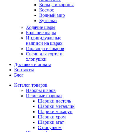
Кольца и короны
Космос
Водный мир
Бутылки
Ходячие шары
Большие шары
Индивидуальные
надписи на шарах
Гирлянда из шаров
Свечи для торта и
хлопушки
Доставка и оплата
Контакты
Блог
Каталог товаров
Наборы шаров
Гелиевые шарики
Шарики пастель
Шарики металлик
Шарики макарун
Шарики хром
Шарики агат
С рисунком