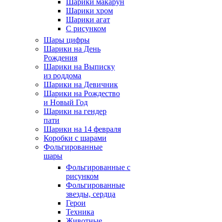
Шарики макарун
Шарики хром
Шарики агат
С рисунком
Шары цифры
Шарики на День
Рождения
Шарики на Выписку
из роддома
Шарики на Девичник
Шарики на Рождество
и Новый Год
Шарики на гендер
пати
Шарики на 14 февраля
Коробки с шарами
Фольгированные
шары
Фольгированные с
рисунком
Фольгированные
звезды, сердца
Герои
Техника
Животные