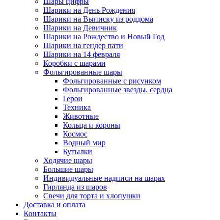
Шары цифры
Шарики на День Рождения
Шарики на Выписку из роддома
Шарики на Девичник
Шарики на Рождество и Новый Год
Шарики на гендер пати
Шарики на 14 февраля
Коробки с шарами
Фольгированные шары
Фольгированные с рисунком
Фольгированные звезды, сердца
Герои
Техника
Животные
Кольца и короны
Космос
Водный мир
Бутылки
Ходячие шары
Большие шары
Индивидуальные надписи на шарах
Гирлянда из шаров
Свечи для торта и хлопушки
Доставка и оплата
Контакты