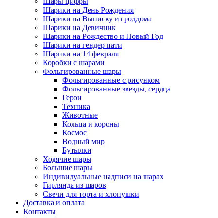
Шары цифры
Шарики на День Рождения
Шарики на Выписку из роддома
Шарики на Девичник
Шарики на Рождество и Новый Год
Шарики на гендер пати
Шарики на 14 февраля
Коробки с шарами
Фольгированные шары
Фольгированные с рисунком
Фольгированные звезды, сердца
Герои
Техника
Животные
Кольца и короны
Космос
Водный мир
Бутылки
Ходячие шары
Большие шары
Индивидуальные надписи на шарах
Гирлянда из шаров
Свечи для торта и хлопушки
Доставка и оплата
Контакты