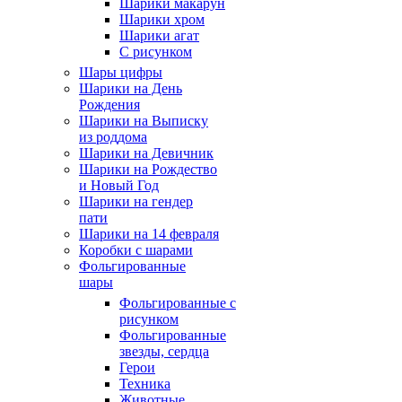
Шарики макарун
Шарики хром
Шарики агат
С рисунком
Шары цифры
Шарики на День
Рождения
Шарики на Выписку
из роддома
Шарики на Девичник
Шарики на Рождество
и Новый Год
Шарики на гендер
пати
Шарики на 14 февраля
Коробки с шарами
Фольгированные
шары
Фольгированные с
рисунком
Фольгированные
звезды, сердца
Герои
Техника
Животные