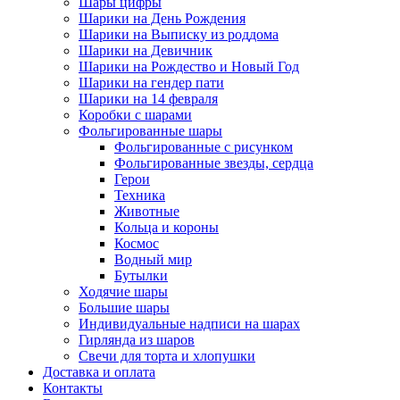
Шары цифры
Шарики на День Рождения
Шарики на Выписку из роддома
Шарики на Девичник
Шарики на Рождество и Новый Год
Шарики на гендер пати
Шарики на 14 февраля
Коробки с шарами
Фольгированные шары
Фольгированные с рисунком
Фольгированные звезды, сердца
Герои
Техника
Животные
Кольца и короны
Космос
Водный мир
Бутылки
Ходячие шары
Большие шары
Индивидуальные надписи на шарах
Гирлянда из шаров
Свечи для торта и хлопушки
Доставка и оплата
Контакты