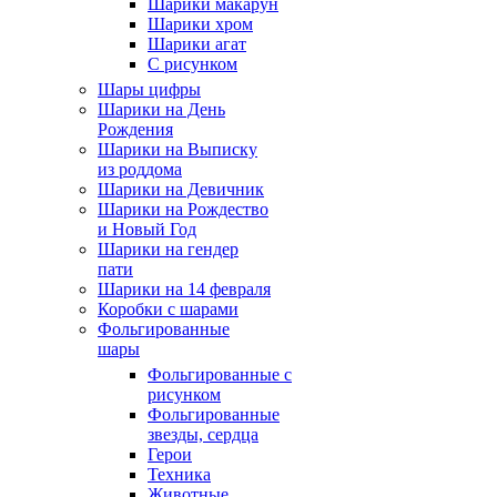
Шарики макарун
Шарики хром
Шарики агат
С рисунком
Шары цифры
Шарики на День
Рождения
Шарики на Выписку
из роддома
Шарики на Девичник
Шарики на Рождество
и Новый Год
Шарики на гендер
пати
Шарики на 14 февраля
Коробки с шарами
Фольгированные
шары
Фольгированные с
рисунком
Фольгированные
звезды, сердца
Герои
Техника
Животные