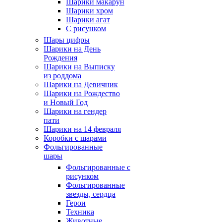
Шарики макарун
Шарики хром
Шарики агат
С рисунком
Шары цифры
Шарики на День
Рождения
Шарики на Выписку
из роддома
Шарики на Девичник
Шарики на Рождество
и Новый Год
Шарики на гендер
пати
Шарики на 14 февраля
Коробки с шарами
Фольгированные
шары
Фольгированные с
рисунком
Фольгированные
звезды, сердца
Герои
Техника
Животные