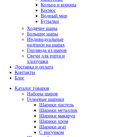
Кольца и короны
Космос
Водный мир
Бутылки
Ходячие шары
Большие шары
Индивидуальные
надписи на шарах
Гирлянда из шаров
Свечи для торта и
хлопушки
Доставка и оплата
Контакты
Блог
Каталог товаров
Наборы шаров
Гелиевые шарики
Шарики пастель
Шарики металлик
Шарики макарун
Шарики хром
Шарики агат
С рисунком