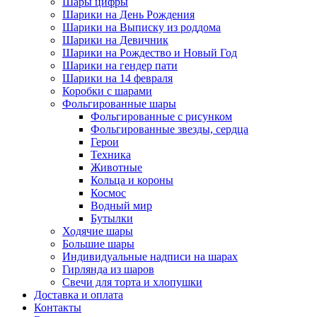
Шары цифры
Шарики на День Рождения
Шарики на Выписку из роддома
Шарики на Девичник
Шарики на Рождество и Новый Год
Шарики на гендер пати
Шарики на 14 февраля
Коробки с шарами
Фольгированные шары
Фольгированные с рисунком
Фольгированные звезды, сердца
Герои
Техника
Животные
Кольца и короны
Космос
Водный мир
Бутылки
Ходячие шары
Большие шары
Индивидуальные надписи на шарах
Гирлянда из шаров
Свечи для торта и хлопушки
Доставка и оплата
Контакты