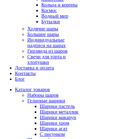
Кольца и короны
Космос
Водный мир
Бутылки
Ходячие шары
Большие шары
Индивидуальные
надписи на шарах
Гирлянда из шаров
Свечи для торта и
хлопушки
Доставка и оплата
Контакты
Блог
Каталог товаров
Наборы шаров
Гелиевые шарики
Шарики пастель
Шарики металлик
Шарики макарун
Шарики хром
Шарики агат
С рисунком