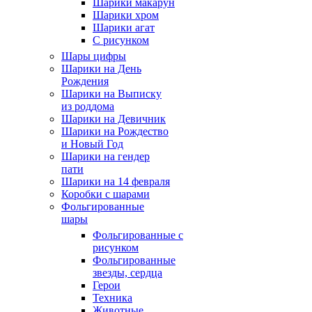
Шарики макарун
Шарики хром
Шарики агат
С рисунком
Шары цифры
Шарики на День
Рождения
Шарики на Выписку
из роддома
Шарики на Девичник
Шарики на Рождество
и Новый Год
Шарики на гендер
пати
Шарики на 14 февраля
Коробки с шарами
Фольгированные
шары
Фольгированные с
рисунком
Фольгированные
звезды, сердца
Герои
Техника
Животные