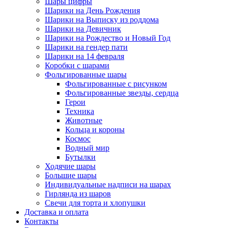
Шары цифры
Шарики на День Рождения
Шарики на Выписку из роддома
Шарики на Девичник
Шарики на Рождество и Новый Год
Шарики на гендер пати
Шарики на 14 февраля
Коробки с шарами
Фольгированные шары
Фольгированные с рисунком
Фольгированные звезды, сердца
Герои
Техника
Животные
Кольца и короны
Космос
Водный мир
Бутылки
Ходячие шары
Большие шары
Индивидуальные надписи на шарах
Гирлянда из шаров
Свечи для торта и хлопушки
Доставка и оплата
Контакты