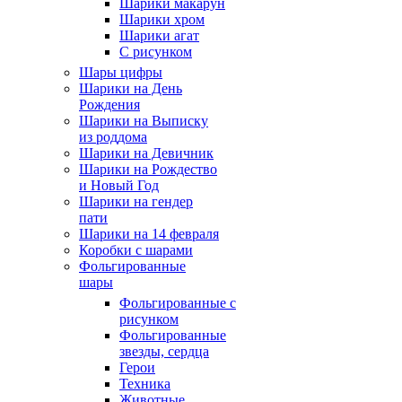
Шарики макарун
Шарики хром
Шарики агат
С рисунком
Шары цифры
Шарики на День
Рождения
Шарики на Выписку
из роддома
Шарики на Девичник
Шарики на Рождество
и Новый Год
Шарики на гендер
пати
Шарики на 14 февраля
Коробки с шарами
Фольгированные
шары
Фольгированные с
рисунком
Фольгированные
звезды, сердца
Герои
Техника
Животные