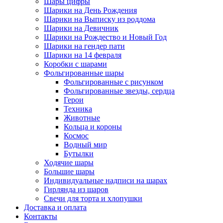
Шары цифры
Шарики на День Рождения
Шарики на Выписку из роддома
Шарики на Девичник
Шарики на Рождество и Новый Год
Шарики на гендер пати
Шарики на 14 февраля
Коробки с шарами
Фольгированные шары
Фольгированные с рисунком
Фольгированные звезды, сердца
Герои
Техника
Животные
Кольца и короны
Космос
Водный мир
Бутылки
Ходячие шары
Большие шары
Индивидуальные надписи на шарах
Гирлянда из шаров
Свечи для торта и хлопушки
Доставка и оплата
Контакты