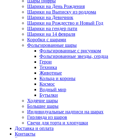
Шары цифры
Шарики на День Рождения
Шарики на Выписку из роддома
Шарики на Девичник
Шарики на Рождество и Новый Год
Шарики на гендер пати
Шарики на 14 февраля
Коробки с шарами
Фольгированные шары
Фольгированные с рисунком
Фольгированные звезды, сердца
Герои
Техника
Животные
Кольца и короны
Космос
Водный мир
Бутылки
Ходячие шары
Большие шары
Индивидуальные надписи на шарах
Гирлянда из шаров
Свечи для торта и хлопушки
Доставка и оплата
Контакты