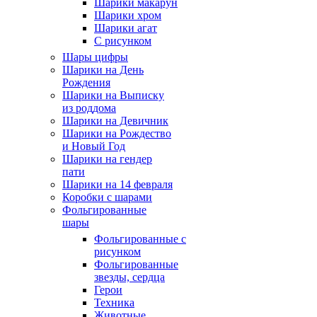
Шарики макарун
Шарики хром
Шарики агат
С рисунком
Шары цифры
Шарики на День
Рождения
Шарики на Выписку
из роддома
Шарики на Девичник
Шарики на Рождество
и Новый Год
Шарики на гендер
пати
Шарики на 14 февраля
Коробки с шарами
Фольгированные
шары
Фольгированные с
рисунком
Фольгированные
звезды, сердца
Герои
Техника
Животные