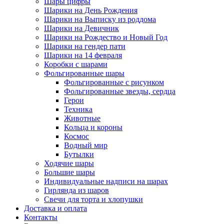
Шары цифры
Шарики на День Рождения
Шарики на Выписку из роддома
Шарики на Девичник
Шарики на Рождество и Новый Год
Шарики на гендер пати
Шарики на 14 февраля
Коробки с шарами
Фольгированные шары
Фольгированные с рисунком
Фольгированные звезды, сердца
Герои
Техника
Животные
Кольца и короны
Космос
Водный мир
Бутылки
Ходячие шары
Большие шары
Индивидуальные надписи на шарах
Гирлянда из шаров
Свечи для торта и хлопушки
Доставка и оплата
Контакты