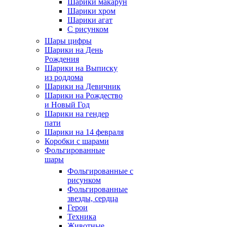
Шарики макарун
Шарики хром
Шарики агат
С рисунком
Шары цифры
Шарики на День
Рождения
Шарики на Выписку
из роддома
Шарики на Девичник
Шарики на Рождество
и Новый Год
Шарики на гендер
пати
Шарики на 14 февраля
Коробки с шарами
Фольгированные
шары
Фольгированные с
рисунком
Фольгированные
звезды, сердца
Герои
Техника
Животные