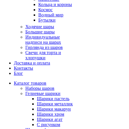
Кольца и короны
Космос
Водный мир
Бутылки
Ходячие шары
Большие шары
Индивидуальные
надписи на шарах
Гирлянда из шаров
Свечи для торта и
хлопушки
Доставка и оплата
Контакты
Блог
Каталог товаров
Наборы шаров
Гелиевые шарики
Шарики пастель
Шарики металлик
Шарики макарун
Шарики хром
Шарики агат
С рисунком