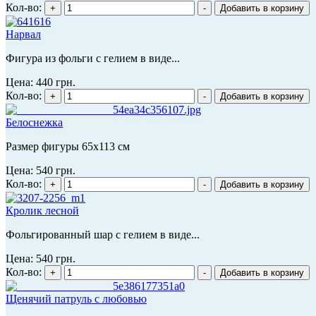
Кол-во:
Нарвал
Фигура из фольги с гелием в виде...
Цена:
440 грн.
Кол-во:
Белоснежка
Размер фигуры 65х113 см
Цена:
540 грн.
Кол-во:
Кролик лесной
Фольгированный шар с гелием в виде...
Цена:
540 грн.
Кол-во:
Щенячий патруль с любовью