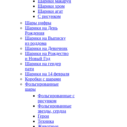
Шарики макарун
Шарики хром
Шарики агат
С рисунком
Шары цифры
Шарики на День
Рождения
Шарики на Выписку
из роддома
Шарики на Девичник
Шарики на Рождество
и Новый Год
Шарики на гендер
пати
Шарики на 14 февраля
Коробки с шарами
Фольгированные
шары
Фольгированные с
рисунком
Фольгированные
звезды, сердца
Герои
Техника
Животные