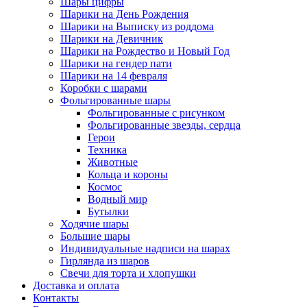
Шары цифры
Шарики на День Рождения
Шарики на Выписку из роддома
Шарики на Девичник
Шарики на Рождество и Новый Год
Шарики на гендер пати
Шарики на 14 февраля
Коробки с шарами
Фольгированные шары
Фольгированные с рисунком
Фольгированные звезды, сердца
Герои
Техника
Животные
Кольца и короны
Космос
Водный мир
Бутылки
Ходячие шары
Большие шары
Индивидуальные надписи на шарах
Гирлянда из шаров
Свечи для торта и хлопушки
Доставка и оплата
Контакты